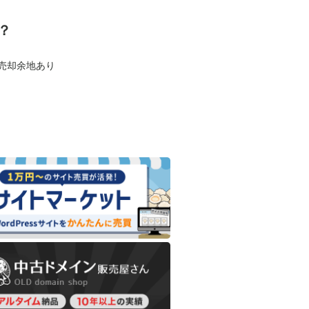
？
も売却余地あり